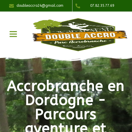
doubleaccro24@gmail.com
07.82.35.77.69
Accrobranche en
Dordogne -
Parcours
aventure et